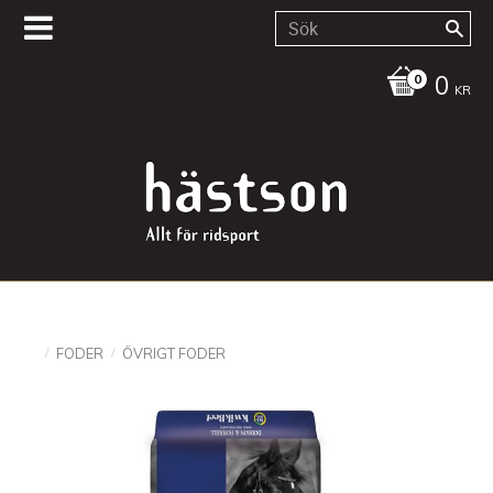
0
KR
FODER
ÖVRIGT FODER