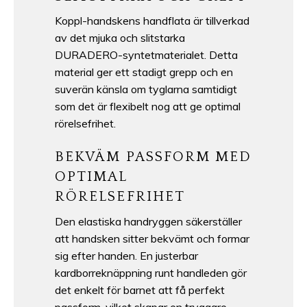
Koppl-handskens handflata är tillverkad
av det mjuka och slitstarka
DURADERO-syntetmaterialet. Detta
material ger ett stadigt grepp och en
suverän känsla om tyglarna samtidigt
som det är flexibelt nog att ge optimal
rörelsefrihet.
BEKVÄM PASSFORM MED
OPTIMAL
RÖRELSEFRIHET
Den elastiska handryggen säkerställer
att handsken sitter bekvämt och formar
sig efter handen. En justerbar
kardborreknäppning runt handleden gör
det enkelt för barnet att få perfekt
passform, vilket skapar en tryggare