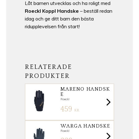
Låt barnen utvecklas och ha roligt med
Roeckl Koppl Handske
– beställ redan
idag och ge ditt barn den bästa
ridupplevelsen från start!
RELATERADE
PRODUKTER
MARENO HANDSK
E
Roeckl
459
KR
WARGA HANDSKE
Roeckl