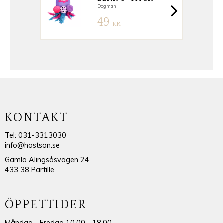
Dogman
49
KR
KONTAKT
Tel: 031-3313030
info@hastson.se
Gamla Alingsåsvägen 24
433 38 Partille
ÖPPETTIDER
Måndag - Fredag 10.00 - 18.00