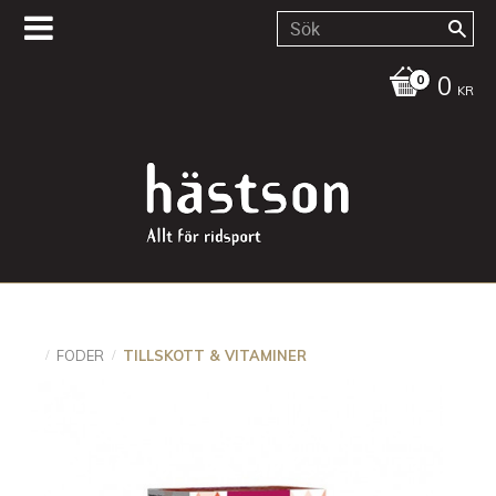
0
KR
FODER
TILLSKOTT & VITAMINER