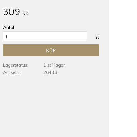
309
KR
Antal
st
KÖP
Lagerstatus
1 st i lager
Artikelnr
26443