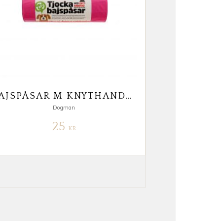
BAJSPÅSAR M KNYTHANDTAG 50-PACK
Dogman
25
KR