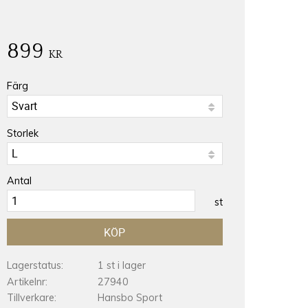
899
KR
Färg
Storlek
Antal
st
KÖP
Lagerstatus
1 st i lager
Artikelnr
27940
Tillverkare
Hansbo Sport