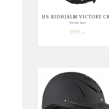
Hansbo Sport
899
KR