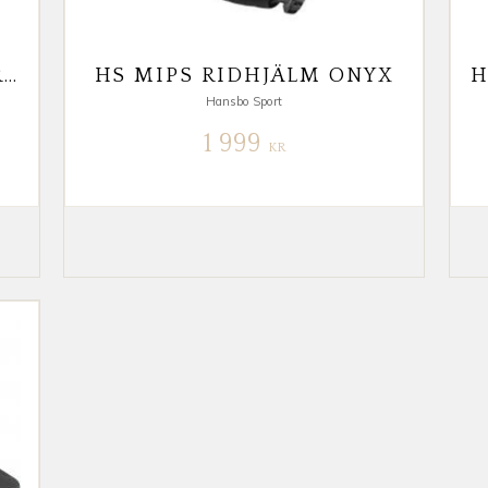
HS RIDHJÄLM VICTORY CROME
HS MIPS RIDHJÄLM ONYX
Hansbo Sport
1 999
KR