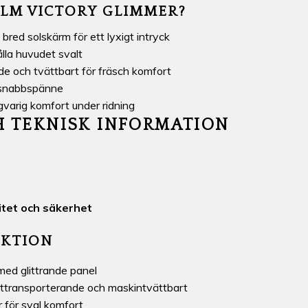
ÄLM VICTORY GLIMMER?
bred solskärm för ett lyxigt intryck
hålla huvudet svalt
e och tvättbart för fräsch komfort
 snabbspänne
gvarig komfort under ridning
H TEKNISK INFORMATION
litet och säkerhet
UKTION
ed glittrande panel
kttransporterande och maskintvättbart
r för sval komfort