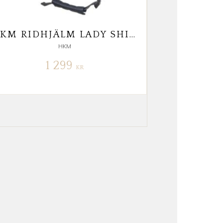
HKM RIDHJÄLM LADY SHIELD
HKM
1 299
KR