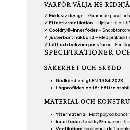
VARFÖR VÄLJA HS RIDHJ
✔
Exklusiv design
– Glimrande panel och 
✔
Effektiv ventilation
– Hjälper till att 
✔
Cooldry®-innerfoder
– Snabbtorkand
✔
Justerbart hakband
– Med praktiskt
✔
Lätt och bekväm passform
– För lån
SPECIFIKATIONER OC
SÄKERHET OCH SKYDD
Godkänd enligt EN 1384:2023
Lågprofildesign för bättre stabi
MATERIAL OCH KONSTR
Yttermaterial:
Matt polykarbonat m
Innerfoder:
Cooldry®-material, fu
Ventilation:
Funktionella luftkanale