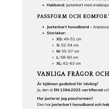
Hakband:
Justerbart med snabbsp
PASSFORM OCH KOMFOR
Justerbart huvudband
– Anpassas
Storlekar:
XS:
49-51 cm
S:
52-54 cm
M:
55-57 cm
L:
58-60 cm
XL:
61-63 cm
VANLIGA FRÅGOR OCH
Är hjälmen godkänd för tävling?
Ja, den är
EN 1384:2023-certifierad
och
Hur justerar jag passformen?
Den har
justerbart huvudband och ha