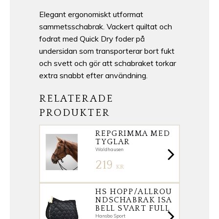
Elegant ergonomiskt utformat
sammetsschabrak. Vackert quiltat och
fodrat med Quick Dry foder på
undersidan som transporterar bort fukt
och svett och gör att schabraket torkar
extra snabbt efter användning.
RELATERADE
PRODUKTER
REPGRIMMA MED
TYGLAR
Waldhausen
219
KR
HS HOPP/ALLROU
NDSCHABRAK ISA
BELL SVART FULL
Hansbo Sport