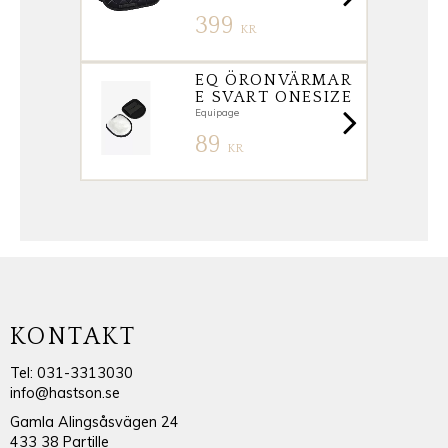
399
KR
EQ ÖRONVÄRMAR
E SVART ONESIZE
Equipage
89
KR
KONTAKT
Tel: 031-3313030
info@hastson.se
Gamla Alingsåsvägen 24
433 38 Partille