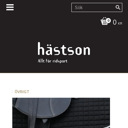
0
KR
ÖVRIGT