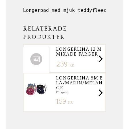
Longerpad med mjuk teddyfleece • Kar
RELATERADE
PRODUKTER
LONGERLINA 12 M
MIXADE FÄRGER
239
KR
LONGERLINA 8M B
LÅ/MARIN/MELAN
GE
Källquist
159
KR