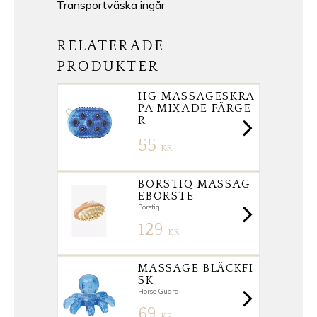
Transportväska ingår
RELATERADE
PRODUKTER
HG MASSAGESKRA
PA MIXADE FÄRGE
R
55
KR
BORSTIQ MASSAG
EBORSTE
Borstiq
129
KR
MASSAGE BLÄCKFI
SK
Horse Guard
69
KR