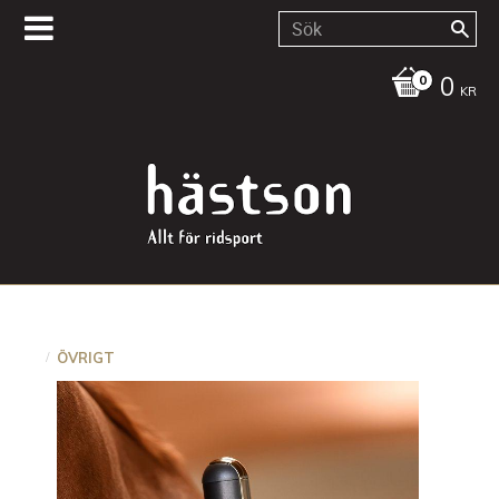
0
KR
ÖVRIGT