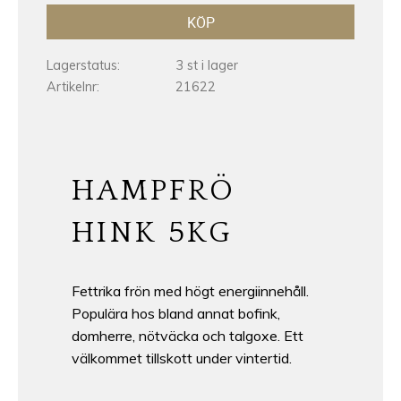
KÖP
Lagerstatus
3 st i lager
Artikelnr
21622
HAMPFRÖ
HINK 5KG
Fettrika frön med högt energiinnehåll.
Populära hos bland annat bofink,
domherre, nötväcka och talgoxe. Ett
välkommet tillskott under vintertid.