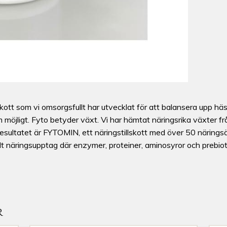
lskott som vi omsorgsfullt har utvecklat för att balansera upp h
möjligt. Fyto betyder växt. Vi har hämtat näringsrika växter från
 Resultatet är FYTOMIN, ett näringstillskott med över 50 närin
malt näringsupptag där enzymer, proteiner, aminosyror och prebioti
R