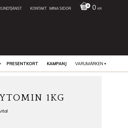
0
KUNDTJÄNST
KONTAKT
MINA SIDOR
KR
PRESENTKORT
KAMPANJ
VARUMÄRKEN
FYTOMIN 1KG
ital