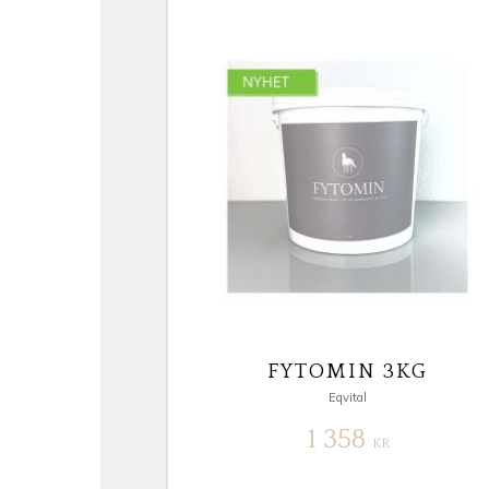
FYTOMIN 3KG
Eqvital
1 358
KR