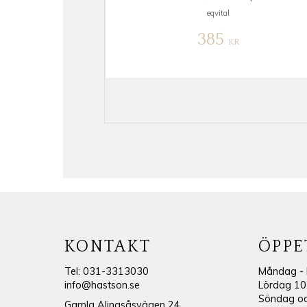
eqvital
385
KR
KONTAKT
ÖPPE
Tel: 031-3313030
Måndag - 
info@hastson.se
Lördag 10
Söndag och
Gamla Alingsåsvägen 24