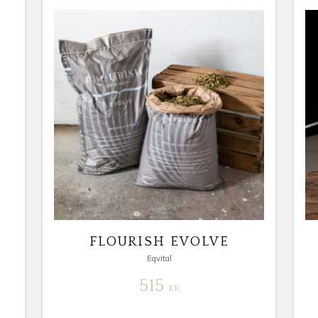
FLOURISH EVOLVE
Eqvital
515
KR