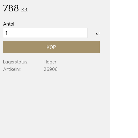
788
KR
Antal
st
KÖP
Lagerstatus
I lager
Artikelnr
26906