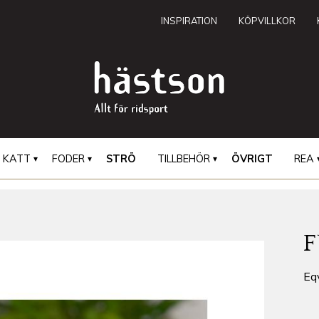
INSPIRATION
KÖPVILLKOR
KATT
FODER
STRÖ
TILLBEHÖR
ÖVRIGT
REA
Eqv