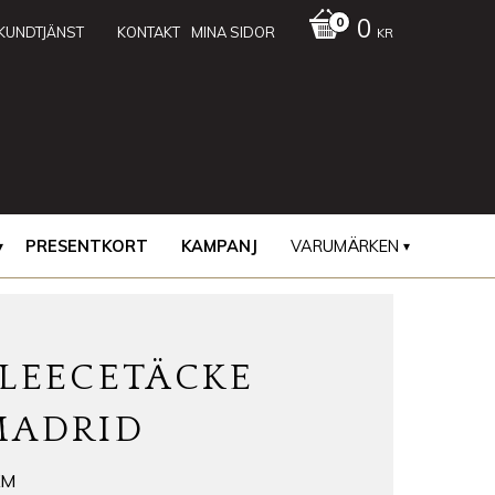
0
KUNDTJÄNST
KONTAKT
MINA SIDOR
KR
PRESENTKORT
KAMPANJ
VARUMÄRKEN
FLEECETÄCKE
MADRID
KM