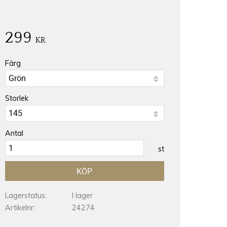
299
KR
Färg
Storlek
Antal
st
KÖP
Lagerstatus
I lager
Artikelnr
24274