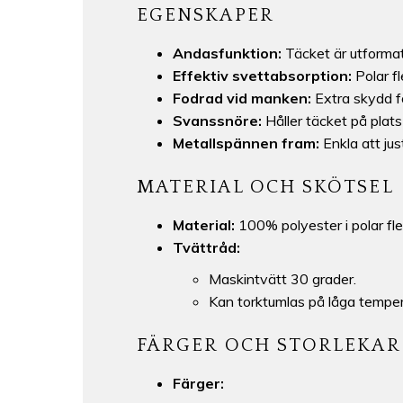
EGENSKAPER
Andasfunktion:
Täcket är utformat f
Effektiv svettabsorption:
Polar fl
Fodrad vid manken:
Extra skydd f
Svanssnöre:
Håller täcket på plats
Metallspännen fram:
Enkla att jus
MATERIAL OCH SKÖTSEL
Material:
100% polyester i polar fl
Tvättråd:
Maskintvätt 30 grader.
Kan torktumlas på låga temper
FÄRGER OCH STORLEKAR
Färger: