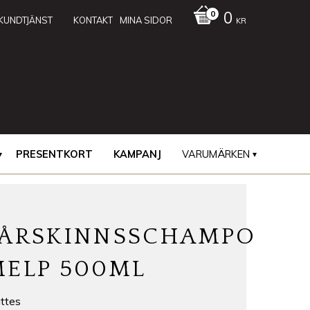
0
KUNDTJÄNST
KONTAKT
MINA SIDOR
KR
PRESENTKORT
KAMPANJ
VARUMÄRKEN
FÅRSKINNSSCHAMPO
MELP 500ML
ttes