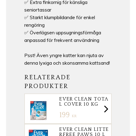
✅ Extra finkornig för känsliga
seniortassar
✅ Starkt klumpbildande för enkel
rengöring
✅ Överlägsen uppsugningsförmåga
anpassad för frekvent användning
Psst! Även yngre katter kan njuta av
denna lyxiga och skonsamma kattsand!
RELATERADE
PRODUKTER
EVER CLEAN TOTA
L COVER 10 KG
199
KR
EVER CLEAN LITTE
RFREE PAWS 10 L