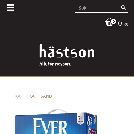
0
KR
KATT
KATTSAND