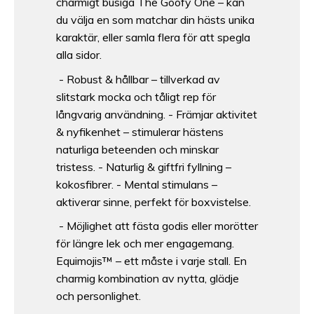
charmigt busiga The Goofy One – kan
du välja en som matchar din hästs unika
karaktär, eller samla flera för att spegla
alla sidor.
- Robust & hållbar – tillverkad av
slitstark mocka och tåligt rep för
långvarig användning. - Främjar aktivitet
& nyfikenhet – stimulerar hästens
naturliga beteenden och minskar
tristess. - Naturlig & giftfri fyllning –
kokosfibrer. - Mental stimulans –
aktiverar sinne, perfekt för boxvistelse.
- Möjlighet att fästa godis eller morötter
för längre lek och mer engagemang.
Equimojis™ – ett måste i varje stall. En
charmig kombination av nytta, glädje
och personlighet.