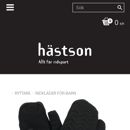
0
KR
RYTTARE
RIDKLÄDER FÖR BARN