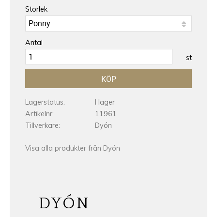
Storlek
Antal
st
KÖP
Lagerstatus
I lager
Artikelnr
11961
Tillverkare
Dyón
Visa alla produkter från Dyón
DYÓN