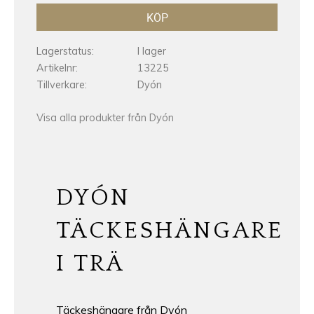
KÖP
Lagerstatus
I lager
Artikelnr
13225
Tillverkare
Dyón
Visa alla produkter från Dyón
DYÓN
TÄCKESHÄNGARE
I TRÄ
Täckeshängare från Dyón