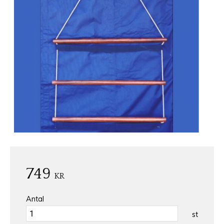
749
KR
Antal
st