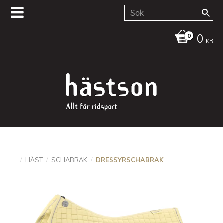
0
KR
HÄST
SCHABRAK
DRESSYRSCHABRAK