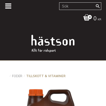
0
KR
FODER
TILLSKOTT & VITAMINER