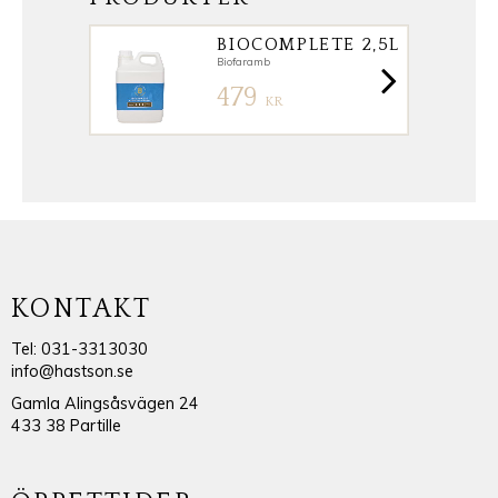
BIOCOMPLETE 2,5L
Biofaramb
479
KR
KONTAKT
Tel: 031-3313030
info@hastson.se
Gamla Alingsåsvägen 24
433 38 Partille