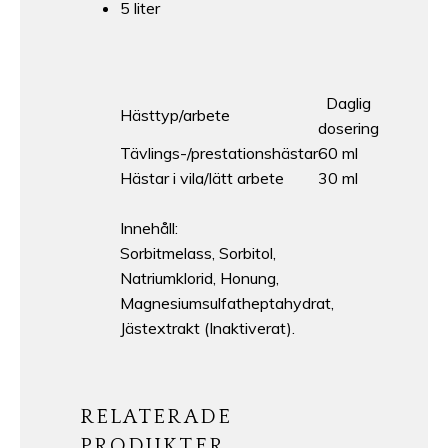
5 liter
Daglig
Hästtyp/arbete
dosering
Tävlings-/prestationshästar
60 ml
Hästar i vila/lätt arbete
30 ml
Innehåll:
Sorbitmelass, Sorbitol,
Natriumklorid, Honung,
Magnesiumsulfatheptahydrat,
Jästextrakt (Inaktiverat).
RELATERADE
PRODUKTER