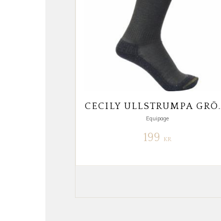
CECILY ULLSTR
Equipage
199
KR