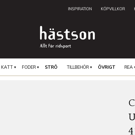
INSPIRATION
KÖPVILLKOR
KATT
FODER
STRÖ
TILLBEHÖR
ÖVRIGT
REA
C
4