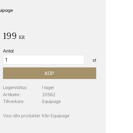
uipage
199
KR
Antal
st
KÖP
Lagerstatus
I lager
Artikelnr
20562
Tillverkare
Equipage
Visa alla produkter från Equipage