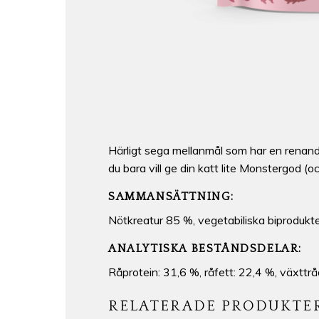
Härligt sega mellanmål som har en renande
du bara vill ge din katt lite Monstergod (oc
SAMMANSÄTTNING:
Nötkreatur 85 %, vegetabiliska biprodukter 
ANALYTISKA BESTÅNDSDELAR:
Råprotein: 31,6 %, råfett: 22,4 %, växttrå
RELATERADE PRODUKTE