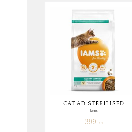
CAT AD STERILISED
Iams
399
KR