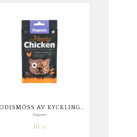
GODISMÖSS AV KYCKLING 30G
Dogman
16
KR