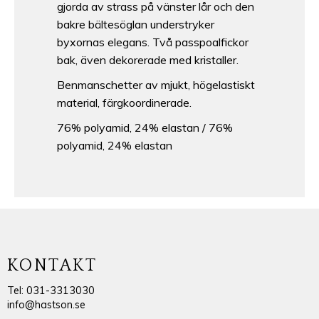
gjorda av strass på vänster lår och den
bakre bältesöglan understryker
byxornas elegans. Två passpoalfickor
bak, även dekorerade med kristaller.
Benmanschetter av mjukt, högelastiskt
material, färgkoordinerade.
76% polyamid, 24% elastan / 76%
polyamid, 24% elastan
KONTAKT
Tel: 031-3313030
info@hastson.se