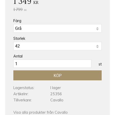
Nedsatt pris:
1 349
KR
Ordinarie pris:
1 799
KR
Färg
Storlek
Antal
st
KÖP
Lagerstatus
I lager
Artikelnr
25356
Tillverkare
Cavallo
Visa alla produkter från Cavallo