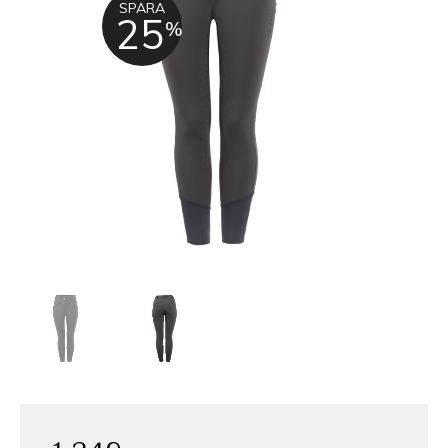
SPARA
25
%