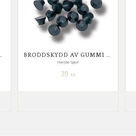
A 3/8 TUM 10X7 MM
BRODDSKYDD AV GUMMI 20-PACK
Hansbo Sport
39
KR