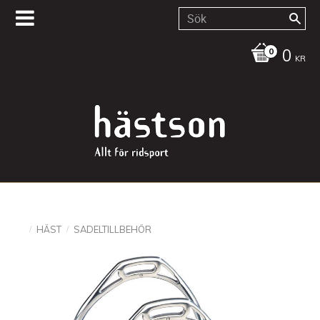
0
KR
HÄST
SADELTILLBEHÖR