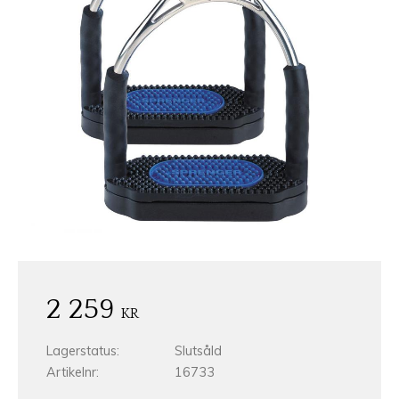
2 259
KR
Lagerstatus
Slutsåld
Artikelnr
16733