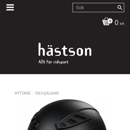
0
KR
RYTTARE
RIDHJÄLMAR