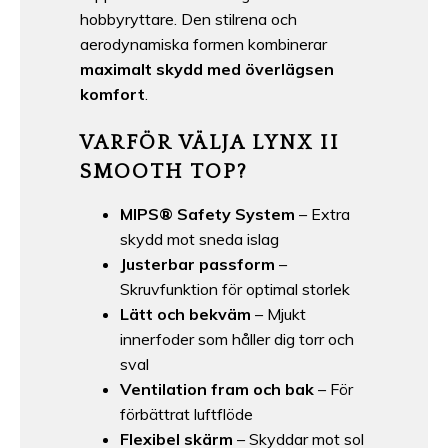
hobbyryttare. Den stilrena och
aerodynamiska formen kombinerar
maximalt skydd med överlägsen
komfort
.
VARFÖR VÄLJA LYNX II
SMOOTH TOP?
MIPS® Safety System
– Extra
skydd mot sneda islag
Justerbar passform
–
Skruvfunktion för optimal storlek
Lätt och bekväm
– Mjukt
innerfoder som håller dig torr och
sval
Ventilation fram och bak
– För
förbättrat luftflöde
Flexibel skärm
– Skyddar mot sol