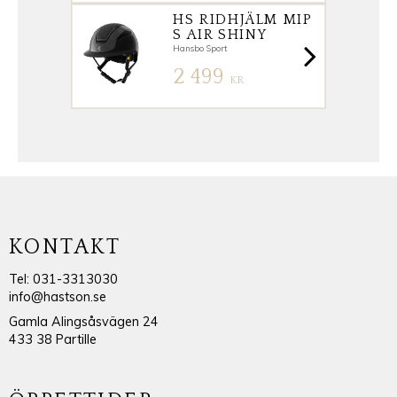
HS RIDHJÄLM MIP
S AIR SHINY
Hansbo Sport
2 499
KR
KONTAKT
Tel: 031-3313030
info@hastson.se
Gamla Alingsåsvägen 24
433 38 Partille