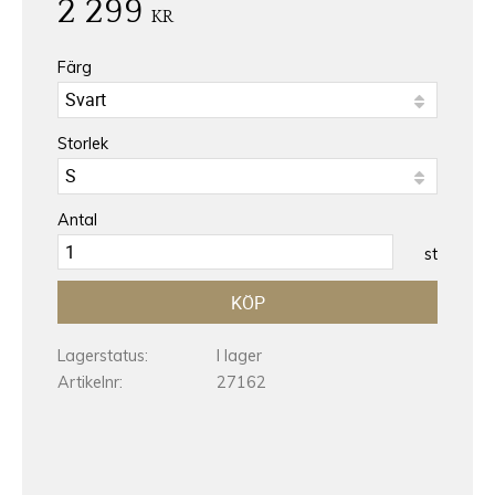
2 299
KR
Färg
Storlek
Antal
st
KÖP
Lagerstatus
I lager
Artikelnr
27162