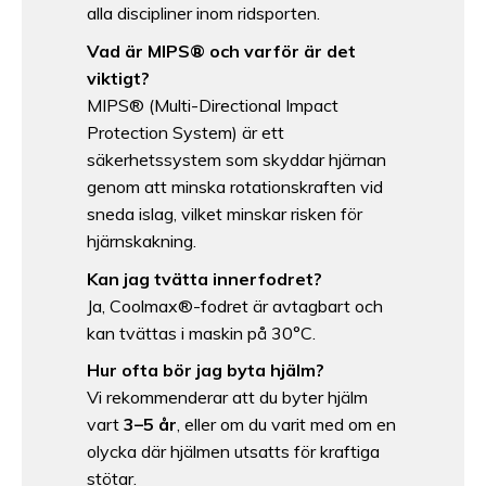
alla discipliner inom ridsporten.
Vad är MIPS® och varför är det
viktigt?
MIPS® (Multi-Directional Impact
Protection System) är ett
säkerhetssystem som skyddar hjärnan
genom att minska rotationskraften vid
sneda islag, vilket minskar risken för
hjärnskakning.
Kan jag tvätta innerfodret?
Ja, Coolmax®-fodret är avtagbart och
kan tvättas i maskin på 30°C.
Hur ofta bör jag byta hjälm?
Vi rekommenderar att du byter hjälm
vart
3–5 år
, eller om du varit med om en
olycka där hjälmen utsatts för kraftiga
stötar.