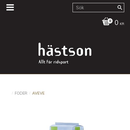
0
KR
FODER
AVEVE