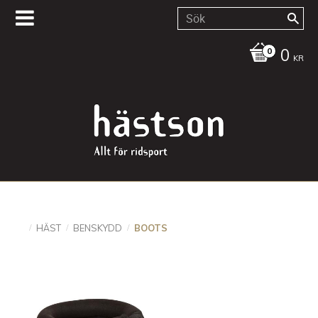
0
KR
HÄST
BENSKYDD
BOOTS