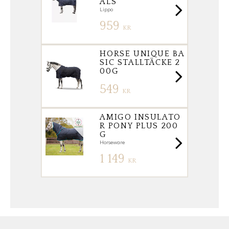
ALS
Lippo
959
KR
HORSE UNIQUE BA
SIC STALLTÄCKE 2
00G
549
KR
AMIGO INSULATO
R PONY PLUS 200
G
Horseware
1 149
KR