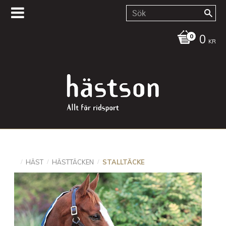
0
KR
HÄST
HÄSTTÄCKEN
STALLTÄCKE