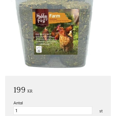
199
KR
Antal
st