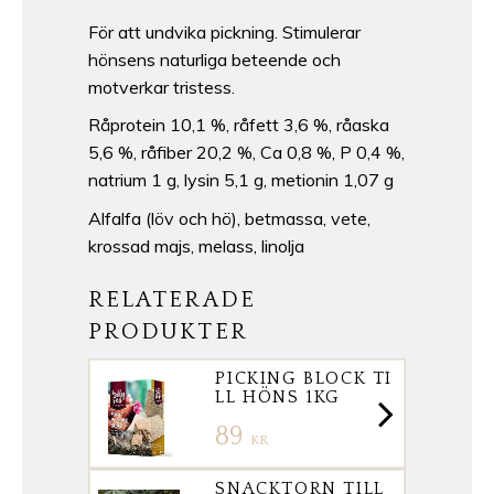
För att undvika pickning. Stimulerar
hönsens naturliga beteende och
motverkar tristess.
Råprotein 10,1 %, råfett 3,6 %, råaska
5,6 %, råfiber 20,2 %, Ca 0,8 %, P 0,4 %,
natrium 1 g, lysin 5,1 g, metionin 1,07 g
Alfalfa (löv och hö), betmassa, vete,
krossad majs, melass, linolja
RELATERADE
PRODUKTER
PICKING BLOCK TI
LL HÖNS 1KG
89
KR
SNACKTORN TILL