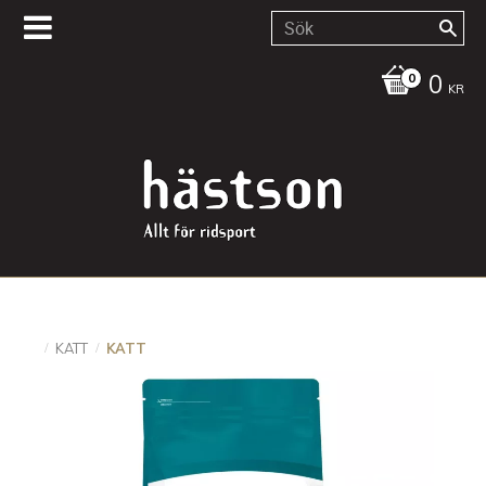
0
KR
KATT
KATT