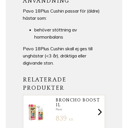
ANVÄNDNING
Pavo 18Plus Cushin passar för (äldre)
hästar som:
behöver stöttning av
hormonbalans
Pavo 18Plus Cushin skall ej ges till
unghästar (<3 år), dräktiga eller
digivande ston.
RELATERADE
PRODUKTER
BRONCHO BOOST
1L
Pavo
839
KR