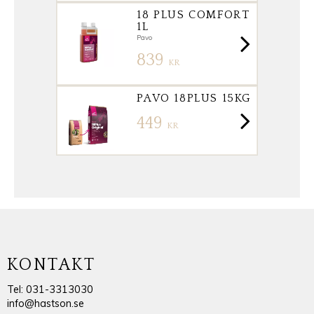
18 PLUS COMFORT
1L
Pavo
839
KR
PAVO 18PLUS 15KG
449
KR
KONTAKT
Tel: 031-3313030
info@hastson.se