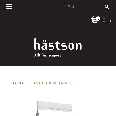
0
KR
FODER
TILLSKOTT & VITAMINER