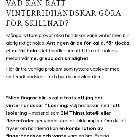
VAD KAN RÄTT
VINTERRIDHANDSKAR GÖRA
FÖR SKILLNAD?
Många ryttare provar olika handskar varje vinter men blir
aldrig riktigt nöjda.
Antingen är de för kalla, för tjocka
eller för hala.
Det handlar om att hitta rätt balans
mellan
värme, grepp och smidighet
.
Här är tre vanliga problem som ryttare upplever med
vinterridhandskar – och hur du undviker dem:
"Mina fingrar blir iskalla trots att jag har
vinterhandskar!"
Lösning:
Välj handskar med
rätt
isolering
– material som
3M Thinsulate® eller
fleecefoder
ger värme utan att bli klumpiga. Om du lätt
fryser om händerna kan en
kombination av
fingerhandske och vante
vara en bra lösning.