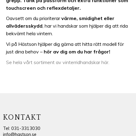
grepp.
Tänk på passform och extra funktioner som
touchscreen och reflexdetaljer.
Oavsett om du prioriterar
värme, smidighet eller
allvädersskydd
, har vi handskar som hjälper dig att rida
bekvämt hela vintern.
Vi på Hästson hjälper dig gärna att hitta rätt modell för
just dina behov –
hör av dig om du har frågor!
Se hela vårt sortiment av vinterridhandskar här.
KONTAKT
Tel: 031-3313030
info@hastson.se