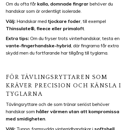
Om du ofta får
kalla, domnade fingrar
behöver du
handskar som är ordentligt isolerade.
Välj:
Handskar med
tjockare foder
, till exempel
Thinsulate®, fleece eller primaloft
.
Extra tips:
Om du fryser trots vinterhandskar, testa en
vante-fingerhandske-hybrid
, där fingrarna får extra
skydd men du fortfarande har tillgång till tyglarna.
FÖR TÄVLINGSRYTTAREN SOM
KRÄVER PRECISION OCH KÄNSLA I
TYGLARNA
Tävlingsryttare och de som tränar seriöst behöver
handskar som
håller värmen utan att kompromissa
med smidigheten
.
Välj:
Tunna, formsydda vinterridhandskar i
softshell