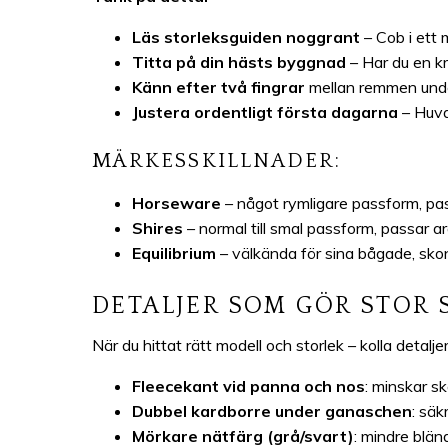
Läs storleksguiden noggrant
– Cob i ett 
Titta på din hästs byggnad
– Har du en k
Känn efter två fingrar
mellan remmen unde
Justera ordentligt första dagarna
– Huvan
MÄRKESSKILLNADER:
Horseware
– något rymligare passform, pas
Shires
– normal till smal passform, passar a
Equilibrium
– välkända för sina bågade, s
DETALJER SOM GÖR STOR 
När du hittat rätt modell och storlek – kolla detal
Fleecekant vid panna och nos
: minskar sk
Dubbel kardborre under ganaschen
: säk
Mörkare nätfärg (grå/svart)
: mindre blän