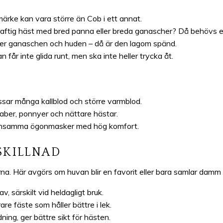
märke kan vara större än Cob i ett annat.
raftig häst med bred panna eller breda ganascher? Då behövs en
r ganaschen och huden – då är den lagom spänd.
 får inte glida runt, men ska inte heller trycka åt.
sar många kallblod och större varmblod.
raber, ponnyer och nättare hästar.
konsamma ögonmasker med hög komfort.
SKILLNAD
jerna. Här avgörs om huvan blir en favorit eller bara samlar dam
av, särskilt vid heldagligt bruk.
rare fäste som håller bättre i lek.
dning, ger bättre sikt för hästen.