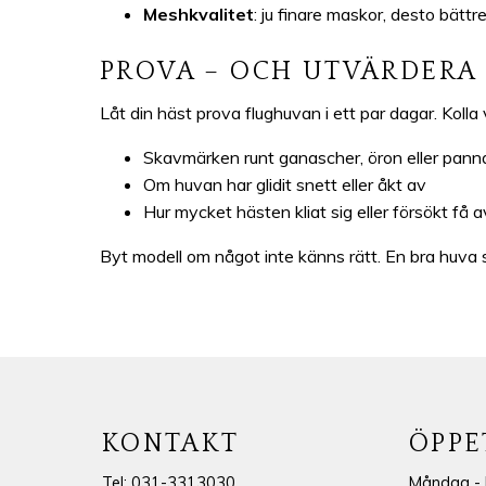
Meshkvalitet
: ju finare maskor, desto bätt
PROVA – OCH UTVÄRDERA
Låt din häst prova flughuvan i ett par dagar. Kolla v
Skavmärken runt ganascher, öron eller pann
Om huvan har glidit snett eller åkt av
Hur mycket hästen kliat sig eller försökt få 
Byt modell om något inte känns rätt. En bra huva s
KONTAKT
ÖPPE
Tel: 031-3313030
Måndag - 