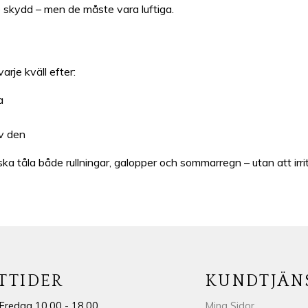
re skydd – men de måste vara luftiga.
arje kväll efter:
a
av den
ka tåla både rullningar, galopper och sommarregn – utan att irri
TTIDER
KUNDTJÄN
Fredag 10.00 - 18.00
Mina Sidor