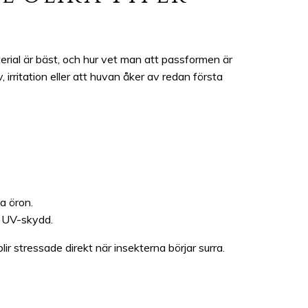
terial är bäst, och hur vet man att passformen är
 irritation eller att huvan åker av redan första
a öron.
d UV-skydd.
lir stressade direkt när insekterna börjar surra.