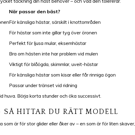
mycket täckning din häst behöver – och vad den tolererar.
När passar den bäst?
ronen
För känsliga hästar, särskilt i knottområden
För hästar som inte gillar tyg över öronen
Perfekt för ljusa mular, eksemhästar
Bra om hästen inte har problem vid mulen
Viktigt för blåögda, skimmlar, uveit-hästar
För känsliga hästar som kisar eller får rinniga ögon
Passar under tränset vid ridning
id huva. Börja korta stunder och öka successivt.
 SÅ HITTAR DU RÄTT MODELL
 som är för stor glider eller åker av – en som är för liten skaver