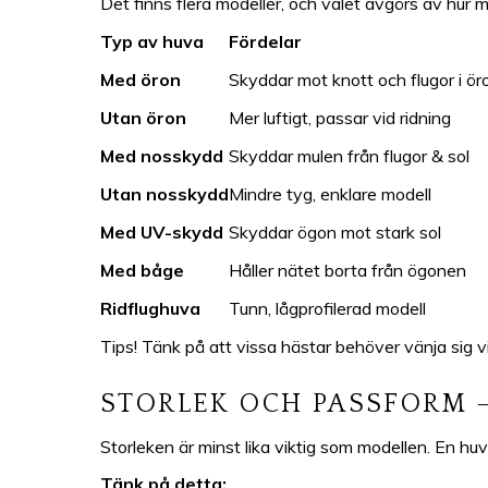
Det finns flera modeller, och valet avgörs av hur 
Typ av huva
Fördelar
Med öron
Skyddar mot knott och flugor i ö
Utan öron
Mer luftigt, passar vid ridning
Med nosskydd
Skyddar mulen från flugor & sol
Utan nosskydd
Mindre tyg, enklare modell
Med UV-skydd
Skyddar ögon mot stark sol
Med båge
Håller nätet borta från ögonen
Ridflughuva
Tunn, lågprofilerad modell
Tips! Tänk på att vissa hästar behöver vänja sig v
STORLEK OCH PASSFORM –
Storleken är minst lika viktig som modellen. En huva
Tänk på detta: