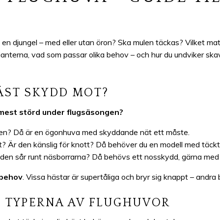
om en djungel – med eller utan öron? Ska mulen täckas? Vilket ma
varianterna, vad som passar olika behov – och hur du undviker skav,
ÄST SKYDD MOT?
t mest störd under flugsäsongen?
olen? Då är en ögonhuva med skyddande nät ett måste.
 Är den känslig för knott? Då behöver du en modell med täckt
 den sår runt näsborrarna? Då behövs ett nosskydd, gärna me
 behov
. Vissa hästar är supertåliga och bryr sig knappt – andra b
E TYPERNA AV FLUGHUVOR