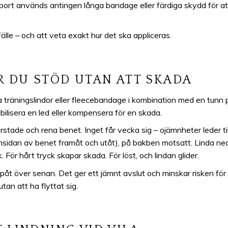
nsport används antingen långa bandage eller färdiga skydd för at
lfälle – och att veta exakt hur det ska appliceras.
R DU STÖD UTAN ATT SKADA
a träningslindor eller fleecebandage i kombination med en tunn pa
bilisera en led eller kompensera för en skada.
stade och rena benet. Inget får vecka sig – ojämnheter leder till
insidan av benet framåt och utåt), på bakben motsatt. Linda ned
För hårt tryck skapar skada. För löst, och lindan glider.
påt över senan. Det ger ett jämnt avslut och minskar risken för 
tan att ha flyttat sig.