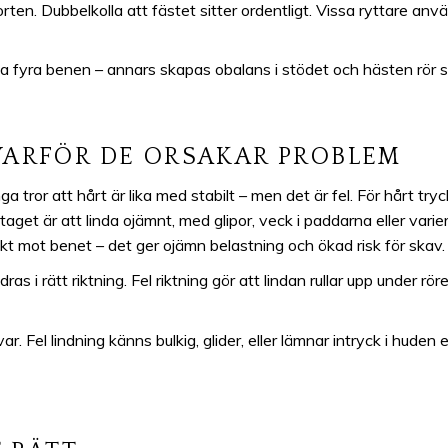
orten. Dubbelkolla att fästet sitter ordentligt. Vissa ryttare anv
 fyra benen – annars skapas obalans i stödet och hästen rör sig
VARFÖR DE ORSAKAR PROBLEM
a tror att hårt är lika med stabilt – men det är fel. För hårt tryc
aget är att linda ojämnt, med glipor, veck i paddarna eller vari
irekt mot benet – det ger ojämn belastning och ökad risk för skav.
s i rätt riktning. Fel riktning gör att lindan rullar upp under rör
ar. Fel lindning känns bulkig, glider, eller lämnar intryck i huden