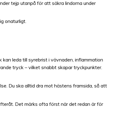
änder tejp utanpå för att säkra lindorna under
 onaturligt.
k kan leda till syrebrist i vävnaden, inflammation
erande tryck – vilket snabbt skapar tryckpunkter.
else. Du ska alltid dra mot hästens framsida, så att
 efteråt. Det märks ofta först när det redan är för