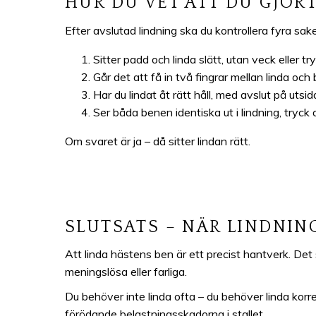
HUR DU VET ATT DU GJOR
Efter avslutad lindning ska du kontrollera fyra sake
Sitter padd och linda slätt, utan veck eller t
Går det att få in två fingrar mellan linda och 
Har du lindat åt rätt håll, med avslut på uts
Ser båda benen identiska ut i lindning, tryck
Om svaret är ja – då sitter lindan rätt.
SLUTSATS – NÄR LINDNIN
Att linda hästens ben är ett precist hantverk. Det 
meningslösa eller farliga.
Du behöver inte linda ofta – du behöver linda korr
förödande belastningsskadorna i stallet.