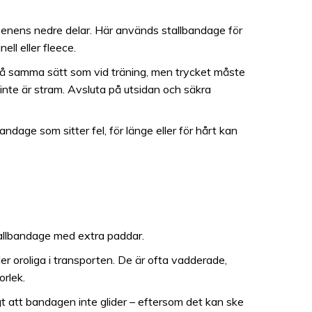
i benens nedre delar. Här används stallbandage för
ll eller fleece.
 på samma sätt som vid träning, men trycket måste
en inte är stram. Avsluta på utsidan och säkra
ndage som sitter fel, för länge eller för hårt kan
stallbandage med extra paddar.
er oroliga i transporten. De är ofta vadderade,
orlek.
t att bandagen inte glider – eftersom det kan ske