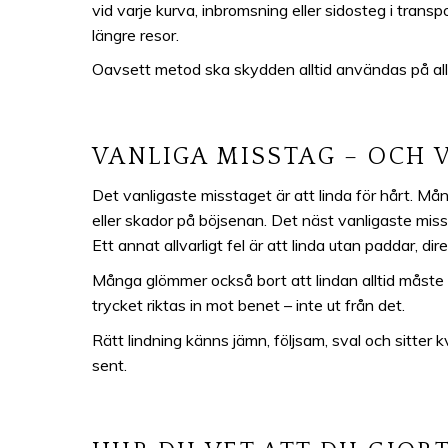
vid varje kurva, inbromsning eller sidosteg i transp
längre resor.
Oavsett metod ska skydden alltid användas på alla
VANLIGA MISSTAG – OCH 
Det vanligaste misstaget är att linda för hårt. Mång
eller skador på böjsenan. Det näst vanligaste misst
Ett annat allvarligt fel är att linda utan paddar, d
Många glömmer också bort att lindan alltid måste dra
trycket riktas in mot benet – inte ut från det.
Rätt lindning känns jämn, följsam, sval och sitter kv
sent.