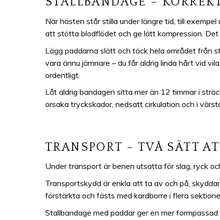
STALLBANDAGE – KORREKT
När hästen står stilla under längre tid, till exem
att stötta blodflödet och ge lätt kompression. Det 
Lägg paddarna slätt och täck hela området från st
vara ännu jämnare – du får aldrig linda hårt vid vila
ordentligt.
Låt aldrig bandagen sitta mer än 12 timmar i sträck
orsaka tryckskador, nedsatt cirkulation och i värsta
TRANSPORT – TVÅ SÄTT A
Under transport är benen utsatta för slag, ryck oc
Transportskydd är enkla att ta av och på, skyddar 
förstärkta och fästs med kardborre i flera sektioner.
Stallbandage med paddar ger en mer formpassad lös