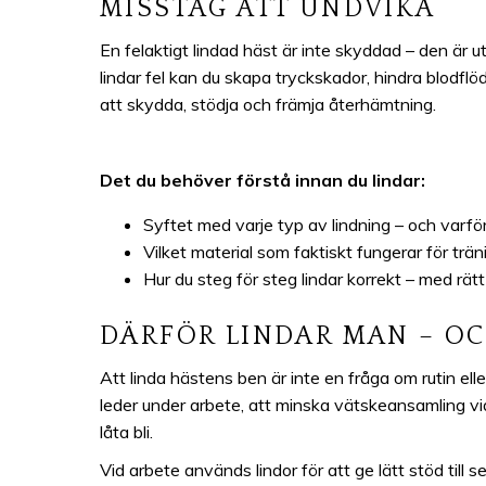
MISSTAG ATT UNDVIKA
En felaktigt lindad häst är inte skyddad – den är uts
lindar fel kan du skapa tryckskador, hindra blodflö
att skydda, stödja och främja återhämtning.
Det du behöver förstå innan du lindar:
Syftet med varje typ av lindning – och varfö
Vilket material som faktiskt fungerar för träni
Hur du steg för steg lindar korrekt – med rätt
DÄRFÖR LINDAR MAN – OC
Att linda hästens ben är inte en fråga om rutin elle
leder under arbete, att minska vätskeansamling vid
låta bli.
Vid arbete används lindor för att ge lätt stöd till