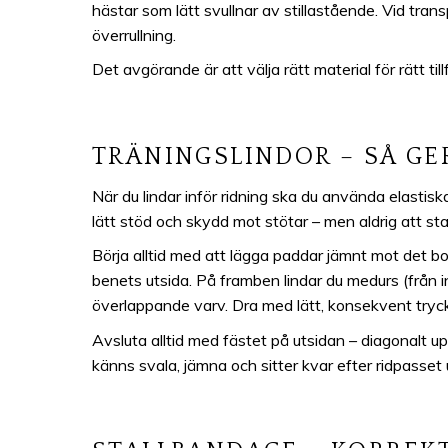
hästar som lätt svullnar av stillastående. Vid tra
överrullning.
Det avgörande är att välja rätt material för rätt til
TRÄNINGSLINDOR – SÅ GE
När du lindar inför ridning ska du använda elastisk
lätt stöd och skydd mot stötar – men aldrig att sta
Börja alltid med att lägga paddar jämnt mot det bor
benets utsida. På framben lindar du medurs (från 
överlappande varv. Dra med lätt, konsekvent tryck. 
Avsluta alltid med fästet på utsidan – diagonalt up
känns svala, jämna och sitter kvar efter ridpasset u