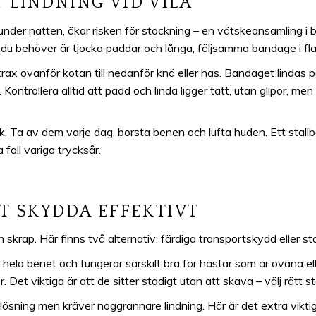
 LINDNING VID VILA
pel under natten, ökar risken för stockning – en vätskeansamling 
du behöver är tjocka paddar och långa, följsamma bandage i flane
rax ovanför kotan till nedanför knä eller has. Bandaget lindas
. Kontrollera alltid att padd och linda ligger tätt, utan glipor, m
. Ta av dem varje dag, borsta benen och lufta huden. Ett stallba
 fall variga trycksår.
TT SKYDDA EFFEKTIVT
h skrap. Här finns två alternativ: färdiga transportskydd eller 
hela benet och fungerar särskilt bra för hästar som är ovana ell
 Det viktiga är att de sitter stadigt utan att skava – välj rätt st
ning men kräver noggrannare lindning. Här är det extra viktig