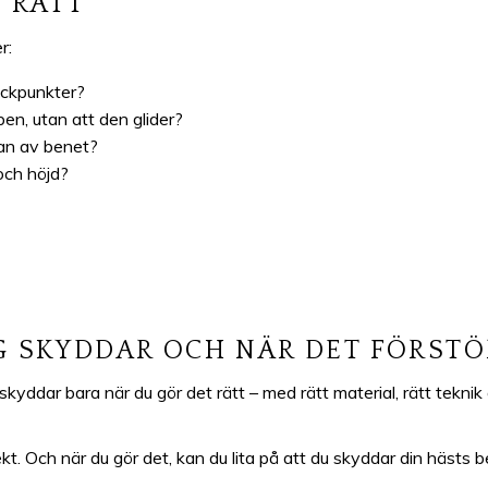
T RÄTT
r:
ryckpunkter?
ben, utan att den glider?
idan av benet?
 och höjd?
G SKYDDAR OCH NÄR DET FÖRSTÖ
skyddar bara när du gör det rätt – med rätt material, rätt teknik 
ekt. Och när du gör det, kan du lita på att du skyddar din häst