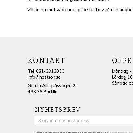
Vill du ha motsvarande guide för hovvård, muggbeha
KONTAKT
ÖPPE
Tel: 031-3313030
Måndag - 
info@hastson.se
Lördag 10
Söndag och
Gamla Alingsåsvägen 24
433 38 Partille
NYHETSBREV
Dina personuppgifter behandlas i enlighet med vår
integritetspolicy
.